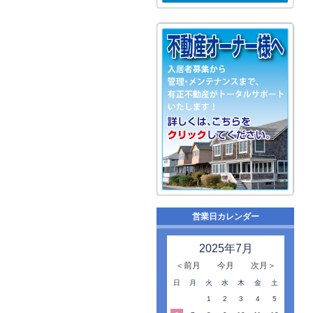
営業日カレンダー
2025年7月
＜前月
今月
次月＞
日
月
火
水
木
金
土
1
2
3
4
5