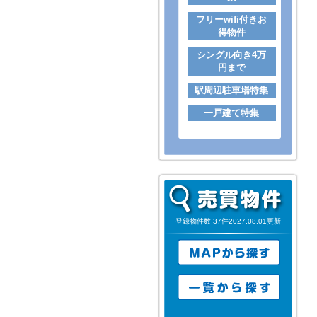
フリーwifi付きお
得物件
シングル向き4万
円まで
駅周辺駐車場特集
一戸建て特集
登録物件数 37件2027.08.01更新