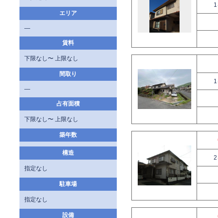
エリア
—
賃料
下限なし〜 上限なし
間取り
—
占有面積
下限なし〜 上限なし
築年数
構造
指定なし
駐車場
指定なし
設備