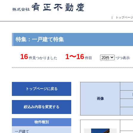
|
トップペー
特集：一戸建て特集
16
1〜16
件見つかりました
件目
づつ表示
トップページに戻る
画像
絞込み内容を変更する
物件種別
一戸建て