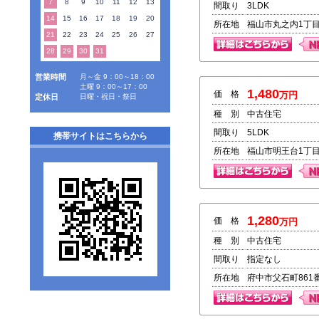
7
8
9
10
11
12
13
間取り
3LDK
14
15
16
17
18
19
20
所在地
福山市丸之内1丁目3
21
22
23
24
25
26
27
28
29
30
31
営業時間
月～金 9：00～18：00
土曜 9：00～17：00
1,480
価 格
万円
定休日
日曜・祝日・祭日
種 別
中古住宅
間取り
5LDK
携帯サイトはこちらから
所在地
福山市明王台1丁目
1,280
価 格
万円
種 別
中古住宅
間取り
指定なし
所在地
府中市父石町861