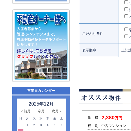
こだわり条件
表示順序
上記
営業日カレンダー
2025年12月
＜前月
今月
次月＞
2,380
価 格
万円
日
月
火
水
木
金
土
1
2
3
4
5
6
種 別
中古マンション