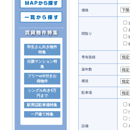
価格
間取り
学生さん向き物件
特集
専有面積
分譲マンション特
集
築年数
フリーwifi付きお
得物件
構造
シングル向き4万
駐車場
円まで
駅周辺駐車場特集
一戸建て特集
設備