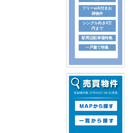
フリーwifi付きお
得物件
シングル向き4万
円まで
駅周辺駐車場特集
一戸建て特集
登録物件数 37件2027.08.01更新