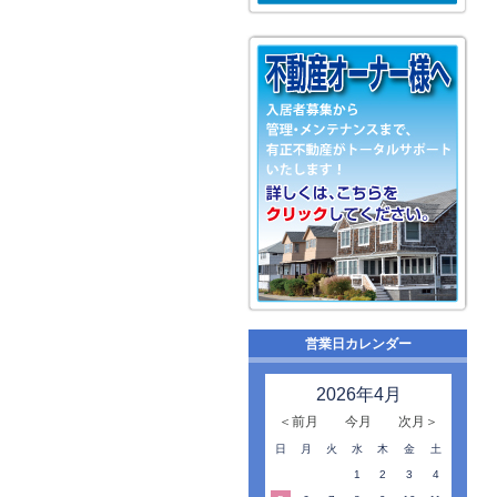
営業日カレンダー
2026年4月
＜前月
今月
次月＞
日
月
火
水
木
金
土
1
2
3
4