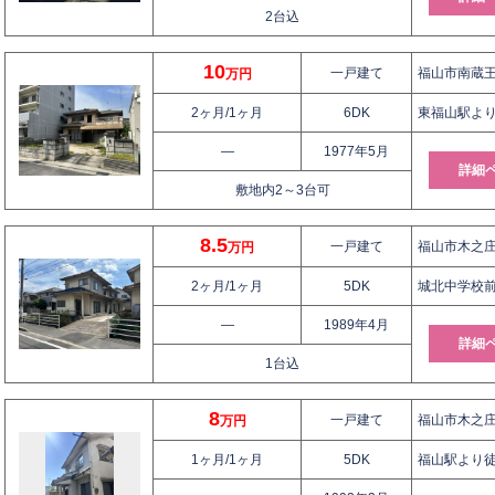
2台込
10
一戸建て
福山市南蔵王
万円
2ヶ月/1ヶ月
6DK
東福山駅より
—
1977年5月
詳細
敷地内2～3台可
8.5
一戸建て
福山市木之庄
万円
2ヶ月/1ヶ月
5DK
城北中学校前
—
1989年4月
詳細
1台込
8
一戸建て
福山市木之庄町
万円
1ヶ月/1ヶ月
5DK
福山駅より徒