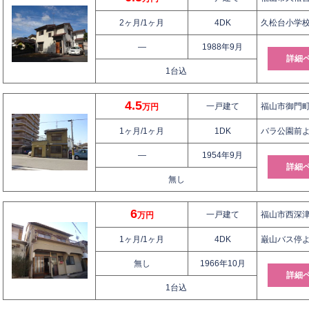
2ヶ月/1ヶ月
4DK
久松台小学校
—
1988年9月
詳細
1台込
4.5
一戸建て
福山市御門町2
万円
1ヶ月/1ヶ月
1DK
バラ公園前よ
—
1954年9月
詳細
無し
6
一戸建て
福山市西深津町
万円
1ヶ月/1ヶ月
4DK
巌山バス停よ
無し
1966年10月
詳細
1台込