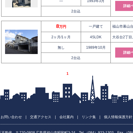
—
1993年3月
詳細
2台込
8
一戸建て
福山市幕山台5
万円
2ヶ月/1ヶ月
4SLDK
大谷台2丁目
無し
1989年10月
詳細
2台込
1
|
お問い合わせ
|
交通アクセス
|
会社案内
|
リンク集
|
個人情報保護方針
動産 〒720-0808 広島県福山市昭和町3-24 Tel.（084）923-1303 Fax.（084）