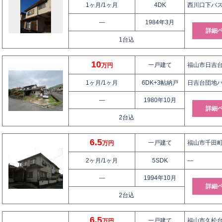
1ヶ月/1ヶ月
4DK
西川口下バス
—
1984年3月
詳細
1台込
10
一戸建て
福山市日吉台2
万円
1ヶ月/1ヶ月
6DK+3帖納戸
日吉台団地バ
—
1980年10月
詳細
2台込
6.5
一戸建て
福山市千田町
万円
2ヶ月/1ヶ月
5SDK
—
—
1994年10月
詳細
2台込
6.5
一戸建て
福山市久松台
万円