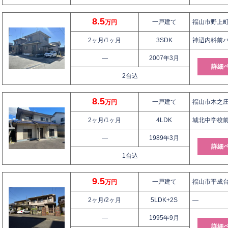
8.5
一戸建て
福山市野上町2
万円
2ヶ月/1ヶ月
3SDK
神辺内科前バ
—
2007年3月
詳細
2台込
8.5
一戸建て
福山市木之庄町
万円
2ヶ月/1ヶ月
4LDK
城北中学校前
—
1989年3月
詳細
1台込
9.5
一戸建て
福山市平成台3
万円
2ヶ月/2ヶ月
5LDK+2S
—
—
1995年9月
詳細