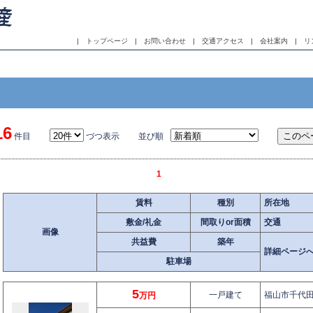
|
トップページ
|
お問い合わせ
|
交通アクセス
|
会社案内
|
リ
16
件目
づつ表示 並び順
1
賃料
種別
所在地
敷金/礼金
間取りor面積
交通
画像
共益費
築年
詳細ページ
駐車場
5
一戸建て
福山市千代田町
万円