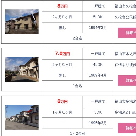
8
一戸建て
福山市久松台2
万円
2ヶ月/1ヶ月
5LDK
久松台公民館
無し
1994年3月
詳細
2台込
7.0
一戸建て
福山市木之庄町
万円
2ヶ月/1ヶ月
4LDK
仁伍より徒歩
無し
1989年4月
詳細
1台込
6
一戸建て
福山市多治米
万円
1ヶ月/1ヶ月
3DK
多治米2丁目
—
1995年3月
詳細
1～2台可