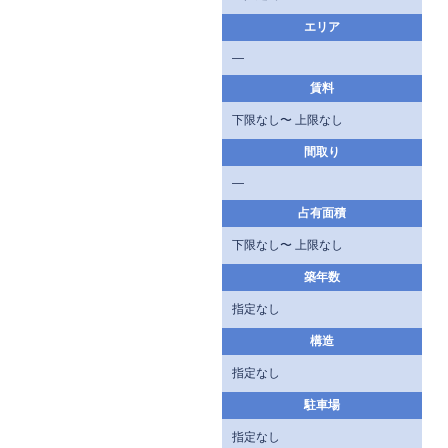
エリア
—
賃料
下限なし〜 上限なし
間取り
—
占有面積
下限なし〜 上限なし
築年数
指定なし
構造
指定なし
駐車場
指定なし