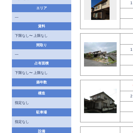
エリア
—
賃料
下限なし〜 上限なし
間取り
—
占有面積
下限なし〜 上限なし
築年数
構造
指定なし
駐車場
指定なし
設備