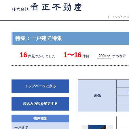
|
トップペー
特集：一戸建て特集
16
1〜16
件見つかりました
件目
づつ表示
トップページに戻る
画像
絞込み内容を変更する
物件種別
一戸建て