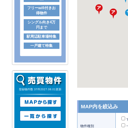
フリーwifi付きお
得物件
シングル向き4万
円まで
駅周辺駐車場特集
一戸建て特集
登録物件数 37件2027.08.01更新
MAP内を絞込み
物件種別