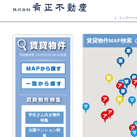
|
トップペー
賃貸物件MAP検索
登録物件数 112件2026.08.01更新
学生さん向き物件
特集
分譲マンション特
集