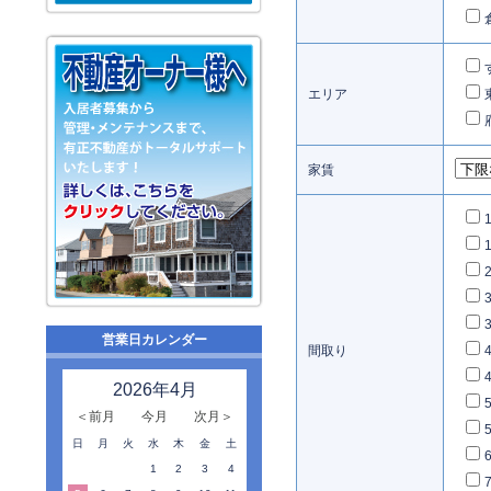
エリア
家賃
営業日カレンダー
間取り
2026年4月
＜前月
今月
次月＞
日
月
火
水
木
金
土
1
2
3
4