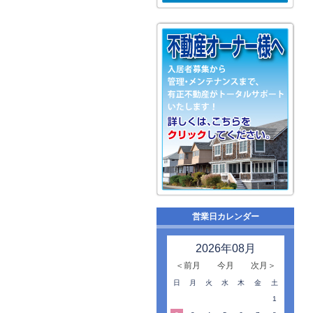
営業日カレンダー
2026年08月
＜前月
今月
次月＞
日
月
火
水
木
金
土
1