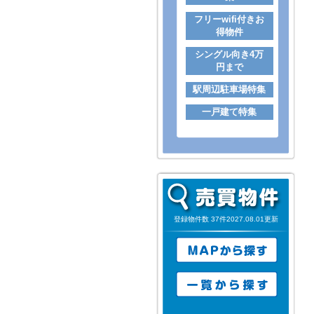
フリーwifi付きお
得物件
シングル向き4万
円まで
駅周辺駐車場特集
一戸建て特集
登録物件数 37件2027.08.01更新