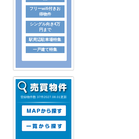
フリーwifi付きお
得物件
シングル向き4万
円まで
駅周辺駐車場特集
一戸建て特集
登録物件数 37件2027.08.01更新