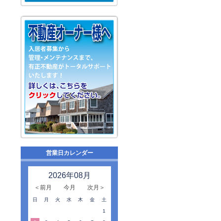
営業日カレンダー
2026年08月
＜前月
今月
次月＞
日
月
火
水
木
金
土
1