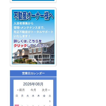
営業日カレンダー
2026年08月
＜前月
今月
次月＞
日
月
火
水
木
金
土
1