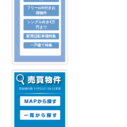
フリーwifi付きお
得物件
シングル向き4万
円まで
駅周辺駐車場特集
一戸建て特集
登録物件数 37件2027.08.01更新